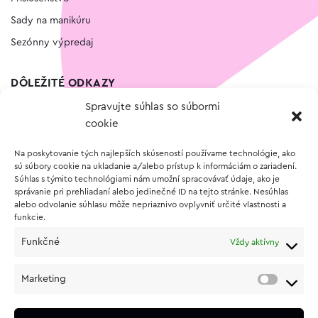
Sady na manikúru
Sezónny výpredaj
DÔLEŽITÉ ODKAZY
Spravujte súhlas so súbormi
Kontakt
cookie
Wishlist
Na poskytovanie tých najlepších skúseností používame technológie, ako
Vernostný program
sú súbory cookie na ukladanie a/alebo prístup k informáciám o zariadení.
Súhlas s týmito technológiami nám umožní spracovávať údaje, ako je
správanie pri prehliadaní alebo jedinečné ID na tejto stránke. Nesúhlas
O NÁKUPE
alebo odvolanie súhlasu môže nepriaznivo ovplyvniť určité vlastnosti a
funkcie.
Obchodné podmienky
Funkčné
Vždy aktívny
Vrátenie a reklamácia tovaru
Zásady používania súborov cookie (EÚ)
Marketing
Ochrana osobných údajov