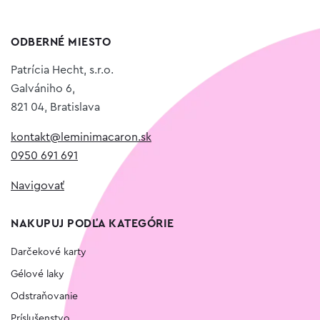
ODBERNÉ MIESTO
Patrícia Hecht, s.r.o.
Galvániho 6,
821 04, Bratislava
kontakt@leminimacaron.sk
0950 691 691
Navigovať
NAKUPUJ PODĽA KATEGÓRIE
Darčekové karty
Gélové laky
Odstraňovanie
Príslušenstvo