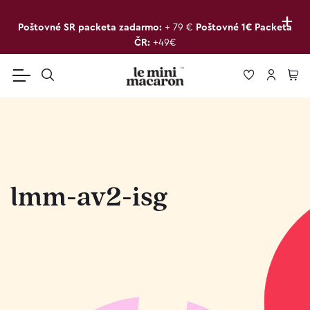
+
Poštovné SR packeta zadarmo:
+ 79 €
Poštovné 1€ Packeta
ČR:
+49€
lmm-av2-isg