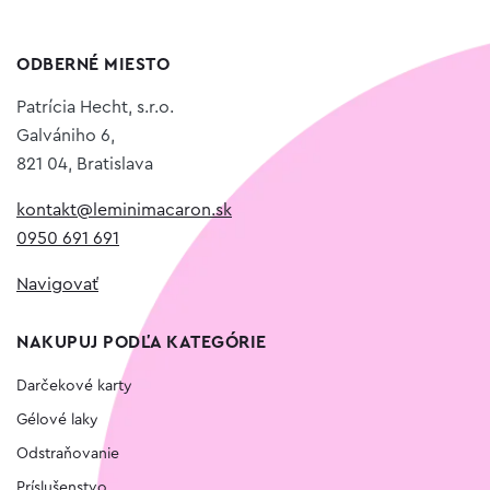
ODBERNÉ MIESTO
Patrícia Hecht, s.r.o.
Galvániho 6,
821 04, Bratislava
kontakt@leminimacaron.sk
0950 691 691
Navigovať
NAKUPUJ PODĽA KATEGÓRIE
Darčekové karty
Gélové laky
Odstraňovanie
Príslušenstvo