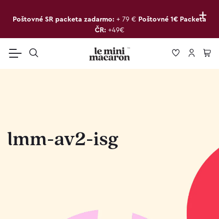
+
Poštovné SR packeta zadarmo:
+ 79 €
Poštovné 1€ Packeta
ČR:
+49€
lmm-av2-isg