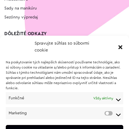
Sady na manikúru
Sezónny výpredaj
DÔLEŽITÉ ODKAZY
Spravujte súhlas so súbormi
Kontakt
cookie
Wishlist
Na poskytovanie tých najlepších skúseností používame technológie, ako
Vernostný program
sú súbory cookie na ukladanie a/alebo prístup k informáciám o zariadení.
Súhlas s týmito technológiami nám umožní spracovávať údaje, ako je
správanie pri prehliadaní alebo jedinečné ID na tejto stránke. Nesúhlas
O NÁKUPE
alebo odvolanie súhlasu môže nepriaznivo ovplyvniť určité vlastnosti a
funkcie.
Obchodné podmienky
Funkčné
Vždy aktívny
Vrátenie a reklamácia tovaru
Zásady používania súborov cookie (EÚ)
Marketing
Ochrana osobných údajov