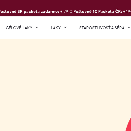
Poštovné SR packeta zadarmo:
+ 79 €
Poštovné 1€ Packeta ČR:
+49
GÉLOVÉ LAKY
LAKY
STAROSTLIVOSŤ A SÉRA