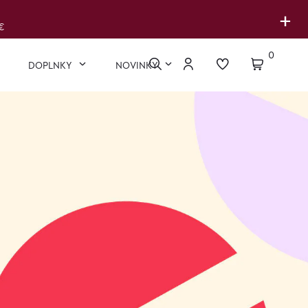
+
€
0
DOPLNKY
NOVINKY