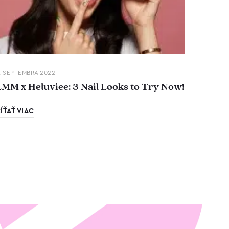
. SEPTEMBRA 2022
LMM x Heluviee: 3 Nail Looks to Try Now!
ÍŤAŤ VIAC