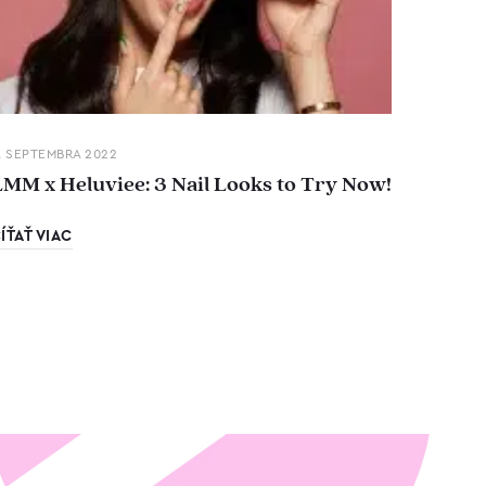
. SEPTEMBRA 2022
LMM x Heluviee: 3 Nail Looks to Try Now!
ÍŤAŤ VIAC