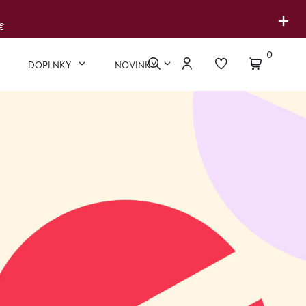
+
€
0
DOPLNKY
NOVINKY