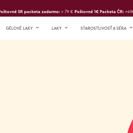
Poštovné SR packeta zadarmo:
+ 79 €
Poštovné 1€ Packeta ČR:
+49
GÉLOVÉ LAKY
LAKY
STAROSTLIVOSŤ A SÉRA