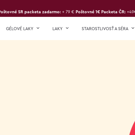
Poštovné SR packeta zadarmo:
+ 79 €
Poštovné 1€ Packeta ČR:
+49
GÉLOVÉ LAKY
LAKY
STAROSTLIVOSŤ A SÉRA