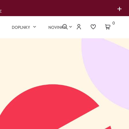
+
€
0
DOPLNKY
NOVINKY