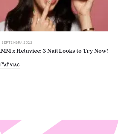
. SEPTEMBRA 2022
LMM x Heluviee: 3 Nail Looks to Try Now!
ÍŤAŤ VIAC