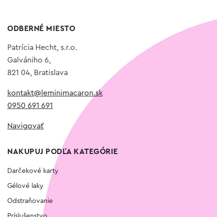
ODBERNÉ MIESTO
Patrícia Hecht, s.r.o.
Galvániho 6,
821 04, Bratislava
kontakt@leminimacaron.sk
0950 691 691
Navigovať
NAKUPUJ PODĽA KATEGÓRIE
Darčekové karty
Gélové laky
Odstraňovanie
Príslušenstvo