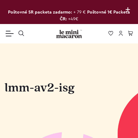
+
Poštovné SR packeta zadarmo:
+ 79 €
Poštovné 1€ Packeta
ČR:
+49€
lmm-av2-isg