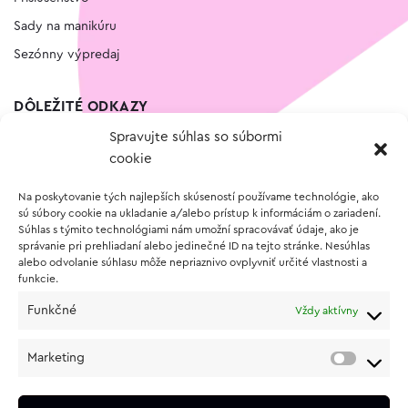
Sady na manikúru
Sezónny výpredaj
DÔLEŽITÉ ODKAZY
Spravujte súhlas so súbormi
Kontakt
cookie
Wishlist
Na poskytovanie tých najlepších skúseností používame technológie, ako
Vernostný program
sú súbory cookie na ukladanie a/alebo prístup k informáciám o zariadení.
Súhlas s týmito technológiami nám umožní spracovávať údaje, ako je
správanie pri prehliadaní alebo jedinečné ID na tejto stránke. Nesúhlas
O NÁKUPE
alebo odvolanie súhlasu môže nepriaznivo ovplyvniť určité vlastnosti a
funkcie.
Obchodné podmienky
Funkčné
Vždy aktívny
Vrátenie a reklamácia tovaru
Zásady používania súborov cookie (EÚ)
Marketing
Ochrana osobných údajov