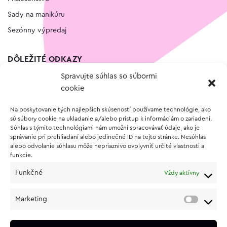
Sady na manikúru
Sezónny výpredaj
DÔLEŽITÉ ODKAZY
Spravujte súhlas so súbormi
Kontakt
cookie
Wishlist
Na poskytovanie tých najlepších skúseností používame technológie, ako
Vernostný program
sú súbory cookie na ukladanie a/alebo prístup k informáciám o zariadení.
Súhlas s týmito technológiami nám umožní spracovávať údaje, ako je
správanie pri prehliadaní alebo jedinečné ID na tejto stránke. Nesúhlas
O NÁKUPE
alebo odvolanie súhlasu môže nepriaznivo ovplyvniť určité vlastnosti a
funkcie.
Obchodné podmienky
Funkčné
Vždy aktívny
Vrátenie a reklamácia tovaru
Zásady používania súborov cookie (EÚ)
Marketing
Ochrana osobných údajov