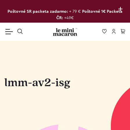
+
Poštovné SR packeta zadarmo:
+ 79 €
Poštovné 1€ Packeta
ČR:
+49€
lmm-av2-isg