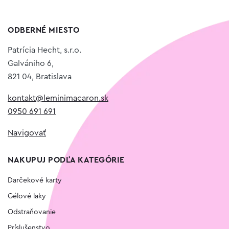
ODBERNÉ MIESTO
Patrícia Hecht, s.r.o.
Galvániho 6,
821 04, Bratislava
kontakt@leminimacaron.sk
0950 691 691
Navigovať
NAKUPUJ PODĽA KATEGÓRIE
Darčekové karty
Gélové laky
Odstraňovanie
Príslušenstvo