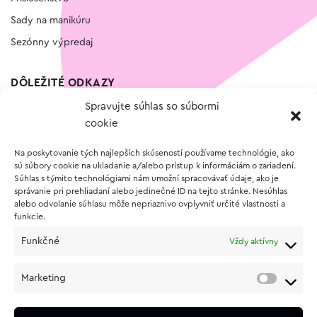
Sady na manikúru
Sezónny výpredaj
DÔLEŽITÉ ODKAZY
Spravujte súhlas so súbormi
Kontakt
cookie
Wishlist
Na poskytovanie tých najlepších skúseností používame technológie, ako
Vernostný program
sú súbory cookie na ukladanie a/alebo prístup k informáciám o zariadení.
Súhlas s týmito technológiami nám umožní spracovávať údaje, ako je
správanie pri prehliadaní alebo jedinečné ID na tejto stránke. Nesúhlas
O NÁKUPE
alebo odvolanie súhlasu môže nepriaznivo ovplyvniť určité vlastnosti a
funkcie.
Obchodné podmienky
Funkčné
Vždy aktívny
Vrátenie a reklamácia tovaru
Zásady používania súborov cookie (EÚ)
Marketing
Ochrana osobných údajov