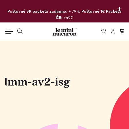
+
Poštovné SR packeta zadarmo:
+ 79 €
Poštovné 1€ Packeta
ČR:
+49€
lmm-av2-isg