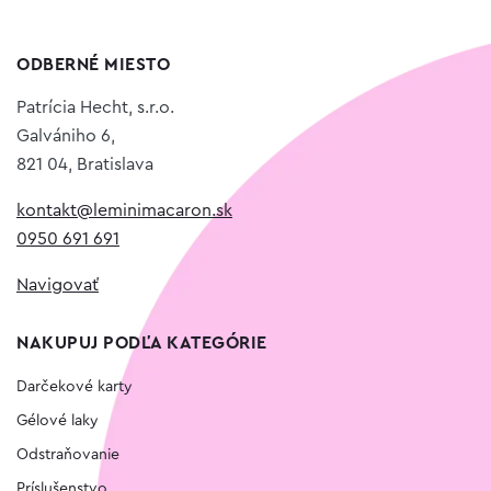
ODBERNÉ MIESTO
Patrícia Hecht, s.r.o.
Galvániho 6,
821 04, Bratislava
kontakt@leminimacaron.sk
0950 691 691
Navigovať
NAKUPUJ PODĽA KATEGÓRIE
Darčekové karty
Gélové laky
Odstraňovanie
Príslušenstvo