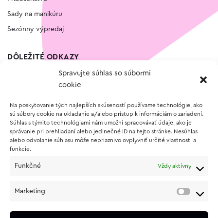
Sady na manikúru
Sezónny výpredaj
DÔLEŽITÉ ODKAZY
Spravujte súhlas so súbormi
Kontakt
cookie
Wishlist
Na poskytovanie tých najlepších skúseností používame technológie, ako
Vernostný program
sú súbory cookie na ukladanie a/alebo prístup k informáciám o zariadení.
Súhlas s týmito technológiami nám umožní spracovávať údaje, ako je
správanie pri prehliadaní alebo jedinečné ID na tejto stránke. Nesúhlas
O NÁKUPE
alebo odvolanie súhlasu môže nepriaznivo ovplyvniť určité vlastnosti a
funkcie.
Obchodné podmienky
Funkčné
Vždy aktívny
Vrátenie a reklamácia tovaru
Zásady používania súborov cookie (EÚ)
Marketing
Ochrana osobných údajov