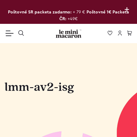
+
Poštovné SR packeta zadarmo:
+ 79 €
Poštovné 1€ Packeta
ČR:
+49€
lmm-av2-isg