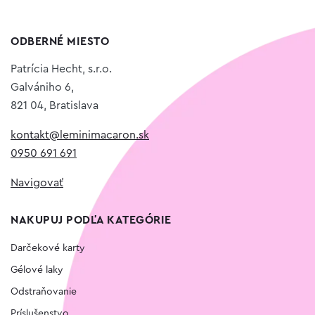
ODBERNÉ MIESTO
Patrícia Hecht, s.r.o.
Galvániho 6,
821 04, Bratislava
kontakt@leminimacaron.sk
0950 691 691
Navigovať
NAKUPUJ PODĽA KATEGÓRIE
Darčekové karty
Gélové laky
Odstraňovanie
Príslušenstvo