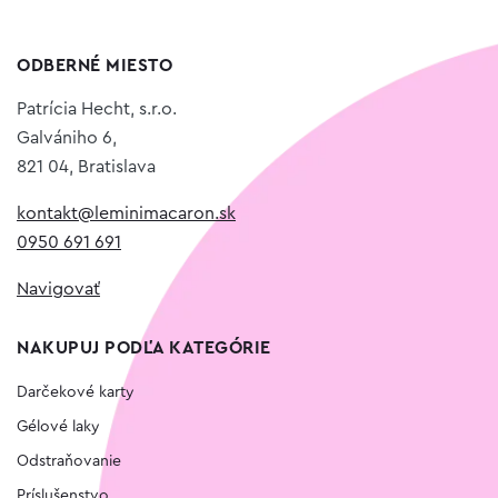
ODBERNÉ MIESTO
Patrícia Hecht, s.r.o.
Galvániho 6,
821 04, Bratislava
kontakt@leminimacaron.sk
0950 691 691
Navigovať
NAKUPUJ PODĽA KATEGÓRIE
Darčekové karty
Gélové laky
Odstraňovanie
Príslušenstvo