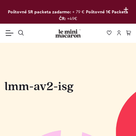
+
Poštovné SR packeta zadarmo:
+ 79 €
Poštovné 1€ Packeta
ČR:
+49€
lmm-av2-isg