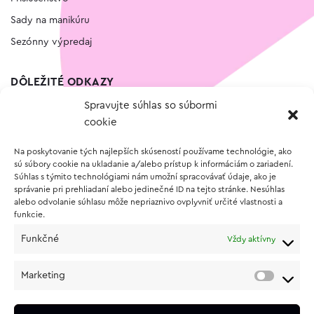
Sady na manikúru
Sezónny výpredaj
DÔLEŽITÉ ODKAZY
Spravujte súhlas so súbormi
Kontakt
cookie
Wishlist
Na poskytovanie tých najlepších skúseností používame technológie, ako
Vernostný program
sú súbory cookie na ukladanie a/alebo prístup k informáciám o zariadení.
Súhlas s týmito technológiami nám umožní spracovávať údaje, ako je
správanie pri prehliadaní alebo jedinečné ID na tejto stránke. Nesúhlas
O NÁKUPE
alebo odvolanie súhlasu môže nepriaznivo ovplyvniť určité vlastnosti a
funkcie.
Obchodné podmienky
Funkčné
Vždy aktívny
Vrátenie a reklamácia tovaru
Zásady používania súborov cookie (EÚ)
Marketing
Ochrana osobných údajov