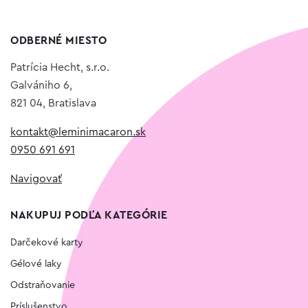
ODBERNÉ MIESTO
Patrícia Hecht, s.r.o.
Galvániho 6,
821 04, Bratislava
kontakt@leminimacaron.sk
0950 691 691
Navigovať
NAKUPUJ PODĽA KATEGÓRIE
Darčekové karty
Gélové laky
Odstraňovanie
Príslušenstvo