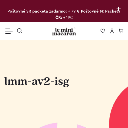
+
Poštovné SR packeta zadarmo:
+ 79 €
Poštovné 1€ Packeta
ČR:
+49€
lmm-av2-isg