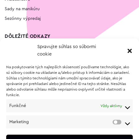
Sady na manikúru
Sezónny výpredaj
DÔLEŽITÉ ODKAZY
Spravujte súhlas so súbormi
Kontakt
cookie
Wishlist
Na poskytovanie tých najlepších skúseností používame technológie, ako
Vernostný program
sú súbory cookie na ukladanie a/alebo prístup k informáciám o zariadení.
Súhlas s týmito technológiami nám umožní spracovávať údaje, ako je
správanie pri prehliadaní alebo jedinečné ID na tejto stránke. Nesúhlas
O NÁKUPE
alebo odvolanie súhlasu môže nepriaznivo ovplyvniť určité vlastnosti a
funkcie.
Obchodné podmienky
Funkčné
Vždy aktívny
Vrátenie a reklamácia tovaru
Zásady používania súborov cookie (EÚ)
Marketing
Ochrana osobných údajov