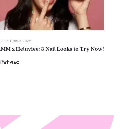
. SEPTEMBRA 2022
LMM x Heluviee: 3 Nail Looks to Try Now!
ÍŤAŤ VIAC