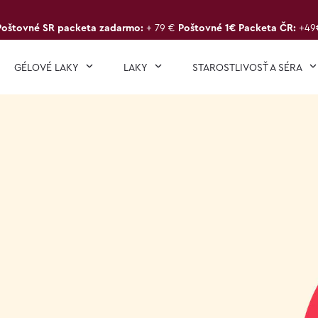
Poštovné SR packeta zadarmo:
+ 79 €
Poštovné 1€ Packeta ČR:
+49
GÉLOVÉ LAKY
LAKY
STAROSTLIVOSŤ A SÉRA