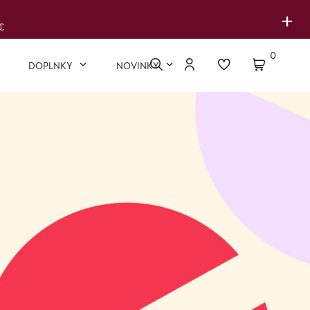
+
€
0
DOPLNKY
NOVINKY