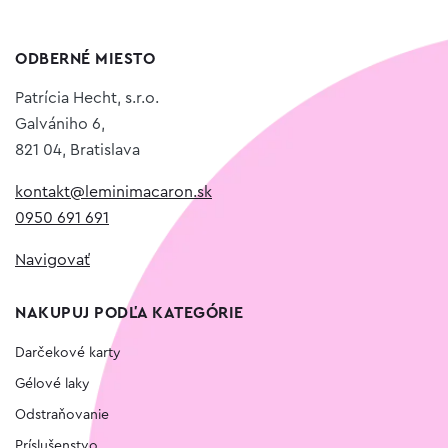
ODBERNÉ MIESTO
Patrícia Hecht, s.r.o.
Galvániho 6,
821 04, Bratislava
kontakt@leminimacaron.sk
0950 691 691
Navigovať
NAKUPUJ PODĽA KATEGÓRIE
Darčekové karty
Gélové laky
Odstraňovanie
Príslušenstvo