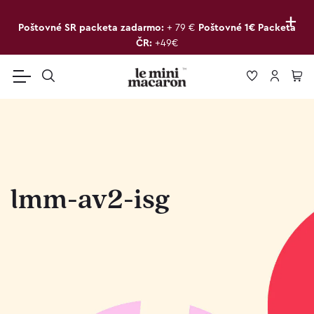
+
Poštovné SR packeta zadarmo:
+ 79 €
Poštovné 1€ Packeta
ČR:
+49€
lmm-av2-isg