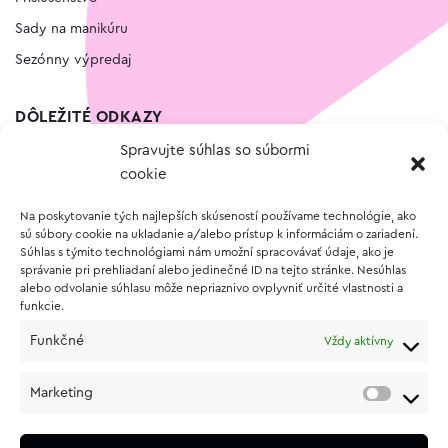
Sady na manikúru
Sezónny výpredaj
DÔLEŽITÉ ODKAZY
Spravujte súhlas so súbormi
Kontakt
cookie
Wishlist
Na poskytovanie tých najlepších skúseností používame technológie, ako
Vernostný program
sú súbory cookie na ukladanie a/alebo prístup k informáciám o zariadení.
Súhlas s týmito technológiami nám umožní spracovávať údaje, ako je
správanie pri prehliadaní alebo jedinečné ID na tejto stránke. Nesúhlas
O NÁKUPE
alebo odvolanie súhlasu môže nepriaznivo ovplyvniť určité vlastnosti a
funkcie.
Obchodné podmienky
Funkčné
Vždy aktívny
Vrátenie a reklamácia tovaru
Zásady používania súborov cookie (EÚ)
Marketing
Ochrana osobných údajov