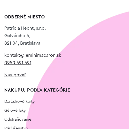
ODBERNÉ MIESTO
Patrícia Hecht, s.r.o.
Galvániho 6,
821 04, Bratislava
kontakt@leminimacaron.sk
0950 691 691
Navigovať
NAKUPUJ PODĽA KATEGÓRIE
Darčekové karty
Gélové laky
Odstraňovanie
Príslušenstvo