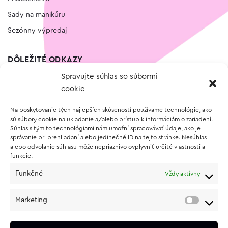
Sady na manikúru
Sezónny výpredaj
DÔLEŽITÉ ODKAZY
Spravujte súhlas so súbormi
Kontakt
cookie
Wishlist
Na poskytovanie tých najlepších skúseností používame technológie, ako
Vernostný program
sú súbory cookie na ukladanie a/alebo prístup k informáciám o zariadení.
Súhlas s týmito technológiami nám umožní spracovávať údaje, ako je
správanie pri prehliadaní alebo jedinečné ID na tejto stránke. Nesúhlas
O NÁKUPE
alebo odvolanie súhlasu môže nepriaznivo ovplyvniť určité vlastnosti a
funkcie.
Obchodné podmienky
Funkčné
Vždy aktívny
Vrátenie a reklamácia tovaru
Zásady používania súborov cookie (EÚ)
Marketing
Ochrana osobných údajov