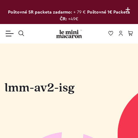
+
Poštovné SR packeta zadarmo:
+ 79 €
Poštovné 1€ Packeta
ČR:
+49€
lmm-av2-isg