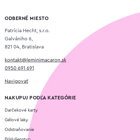
ODBERNÉ MIESTO
Patrícia Hecht, s.r.o.
Galvániho 6,
821 04, Bratislava
kontakt@leminimacaron.sk
0950 691 691
Navigovať
NAKUPUJ PODĽA KATEGÓRIE
Darčekové karty
Gélové laky
Odstraňovanie
Príslušenstvo