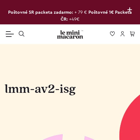
+
Poštovné SR packeta zadarmo:
+ 79 €
Poštovné 1€ Packeta
ČR:
+49€
lmm-av2-isg