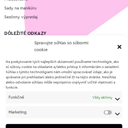
Sady na manikúru
Sezónny výpredaj
DÔLEŽITÉ ODKAZY
Spravujte súhlas so súbormi
Kontakt
cookie
Wishlist
Na poskytovanie tých najlepších skúseností používame technológie, ako
Vernostný program
sú súbory cookie na ukladanie a/alebo prístup k informáciám o zariadení.
Súhlas s týmito technológiami nám umožní spracovávať údaje, ako je
správanie pri prehliadaní alebo jedinečné ID na tejto stránke. Nesúhlas
O NÁKUPE
alebo odvolanie súhlasu môže nepriaznivo ovplyvniť určité vlastnosti a
funkcie.
Obchodné podmienky
Funkčné
Vždy aktívny
Vrátenie a reklamácia tovaru
Zásady používania súborov cookie (EÚ)
Marketing
Ochrana osobných údajov