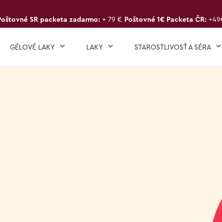
Poštovné SR packeta zadarmo:
+ 79 €
Poštovné 1€ Packeta ČR:
+49
GÉLOVÉ LAKY
LAKY
STAROSTLIVOSŤ A SÉRA