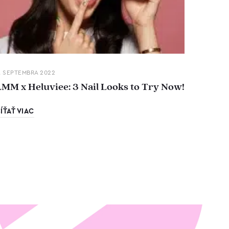
. SEPTEMBRA 2022
LMM x Heluviee: 3 Nail Looks to Try Now!
ÍŤAŤ VIAC