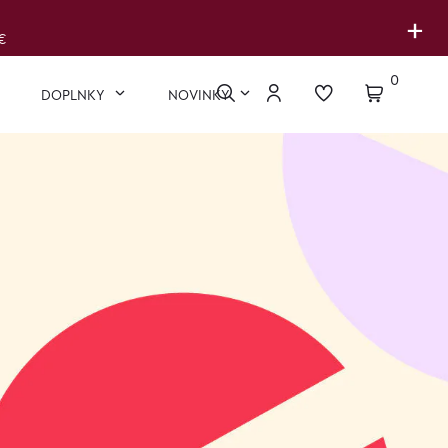
+
€
0
DOPLNKY
NOVINKY