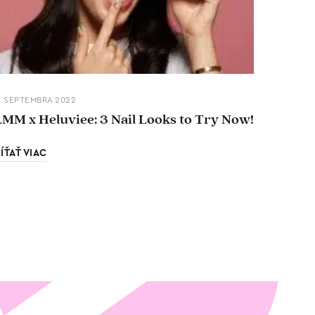
. SEPTEMBRA 2022
LMM x Heluviee: 3 Nail Looks to Try Now!
ÍŤAŤ VIAC