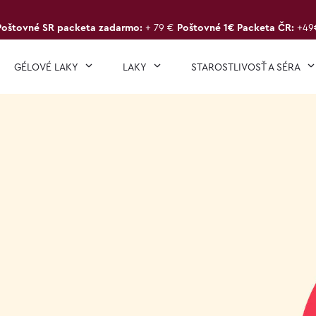
Poštovné SR packeta zadarmo:
+ 79 €
Poštovné 1€ Packeta ČR:
+49
GÉLOVÉ LAKY
LAKY
STAROSTLIVOSŤ A SÉRA