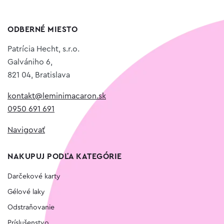
ODBERNÉ MIESTO
Patrícia Hecht, s.r.o.
Galvániho 6,
821 04, Bratislava
kontakt@leminimacaron.sk
0950 691 691
Navigovať
NAKUPUJ PODĽA KATEGÓRIE
Darčekové karty
Gélové laky
Odstraňovanie
Príslušenstvo