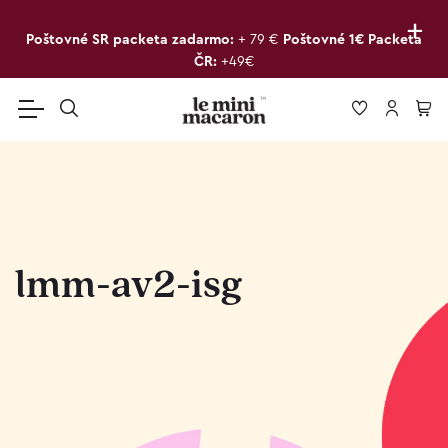
+
Poštovné SR packeta zadarmo:
+ 79 €
Poštovné 1€ Packeta
ČR:
+49€
lmm-av2-isg