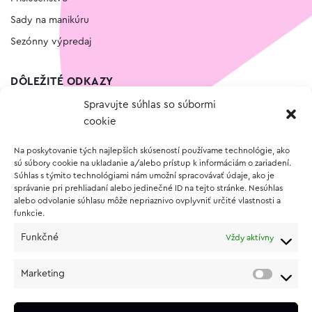
Sady na manikúru
Sezónny výpredaj
DÔLEŽITÉ ODKAZY
Spravujte súhlas so súbormi
Kontakt
cookie
Wishlist
Na poskytovanie tých najlepších skúseností používame technológie, ako
Vernostný program
sú súbory cookie na ukladanie a/alebo prístup k informáciám o zariadení.
Súhlas s týmito technológiami nám umožní spracovávať údaje, ako je
správanie pri prehliadaní alebo jedinečné ID na tejto stránke. Nesúhlas
O NÁKUPE
alebo odvolanie súhlasu môže nepriaznivo ovplyvniť určité vlastnosti a
funkcie.
Obchodné podmienky
Funkčné
Vždy aktívny
Vrátenie a reklamácia tovaru
Zásady používania súborov cookie (EÚ)
Marketing
Ochrana osobných údajov