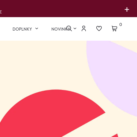
+
€
0
DOPLNKY
NOVINKY