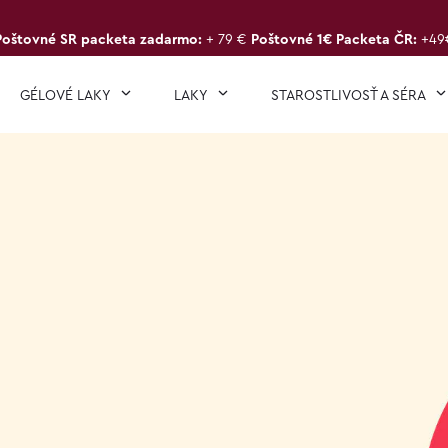
Poštovné SR packeta zadarmo:
+ 79 €
Poštovné 1€ Packeta ČR:
+49
GÉLOVÉ LAKY
LAKY
STAROSTLIVOSŤ A SÉRA