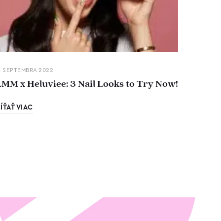
. SEPTEMBRA 2022
LMM x Heluviee: 3 Nail Looks to Try Now!
ÍŤAŤ VIAC