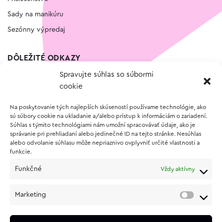
Sady na manikúru
Sezónny výpredaj
DÔLEŽITÉ ODKAZY
Spravujte súhlas so súbormi
Kontakt
cookie
Wishlist
Na poskytovanie tých najlepších skúseností používame technológie, ako
Vernostný program
sú súbory cookie na ukladanie a/alebo prístup k informáciám o zariadení.
Súhlas s týmito technológiami nám umožní spracovávať údaje, ako je
správanie pri prehliadaní alebo jedinečné ID na tejto stránke. Nesúhlas
O NÁKUPE
alebo odvolanie súhlasu môže nepriaznivo ovplyvniť určité vlastnosti a
funkcie.
Obchodné podmienky
Funkčné
Vždy aktívny
Vrátenie a reklamácia tovaru
Zásady používania súborov cookie (EÚ)
Marketing
Ochrana osobných údajov