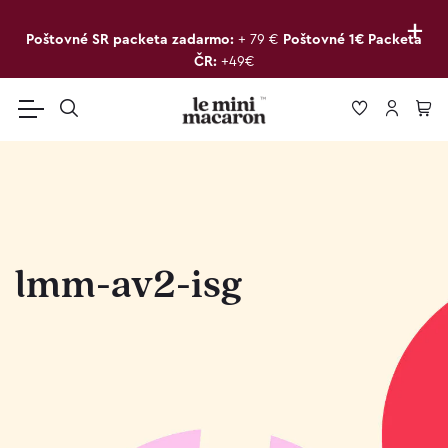
+
Poštovné SR packeta zadarmo:
+ 79 €
Poštovné 1€ Packeta
ČR:
+49€
lmm-av2-isg