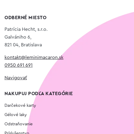
ODBERNÉ MIESTO
Patrícia Hecht, s.r.o.
Galvániho 6,
821 04, Bratislava
kontakt@leminimacaron.sk
0950 691 691
Navigovať
NAKUPUJ PODĽA KATEGÓRIE
Darčekové karty
Gélové laky
Odstraňovanie
Príslušenstvo