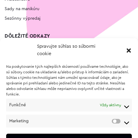
Sady na manikúru
Sezónny výpredaj
DÔLEŽITÉ ODKAZY
Spravujte súhlas so súbormi
Kontakt
cookie
Wishlist
Na poskytovanie tých najlepších skúseností používame technológie, ako
Vernostný program
sú súbory cookie na ukladanie a/alebo prístup k informáciám o zariadení.
Súhlas s týmito technológiami nám umožní spracovávať údaje, ako je
správanie pri prehliadaní alebo jedinečné ID na tejto stránke. Nesúhlas
O NÁKUPE
alebo odvolanie súhlasu môže nepriaznivo ovplyvniť určité vlastnosti a
funkcie.
Obchodné podmienky
Funkčné
Vždy aktívny
Vrátenie a reklamácia tovaru
Zásady používania súborov cookie (EÚ)
Marketing
Ochrana osobných údajov