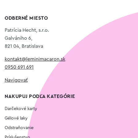
ODBERNÉ MIESTO
Patrícia Hecht, s.r.o.
Galvániho 6,
821 04, Bratislava
kontakt@leminimacaron.sk
0950 691 691
Navigovať
NAKUPUJ PODĽA KATEGÓRIE
Darčekové karty
Gélové laky
Odstraňovanie
Príslušenstvo