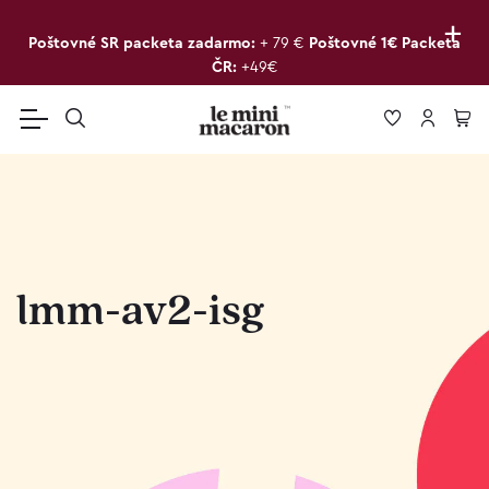
+
Poštovné SR packeta zadarmo:
+ 79 €
Poštovné 1€ Packeta
ČR:
+49€
lmm-av2-isg