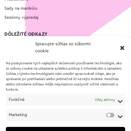
Sady na manikúru
Sezónny výpredaj
DÔLEŽITÉ ODKAZY
Spravujte súhlas so súbormi
Kontakt
cookie
Wishlist
Na poskytovanie tých najlepších skúseností používame technológie, ako
Vernostný program
sú súbory cookie na ukladanie a/alebo prístup k informáciám o zariadení.
Súhlas s týmito technológiami nám umožní spracovávať údaje, ako je
správanie pri prehliadaní alebo jedinečné ID na tejto stránke. Nesúhlas
O NÁKUPE
alebo odvolanie súhlasu môže nepriaznivo ovplyvniť určité vlastnosti a
funkcie.
Obchodné podmienky
Funkčné
Vždy aktívny
Vrátenie a reklamácia tovaru
Zásady používania súborov cookie (EÚ)
Marketing
Ochrana osobných údajov