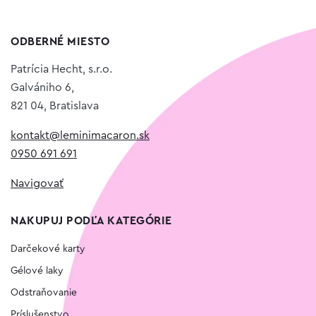
ODBERNÉ MIESTO
Patrícia Hecht, s.r.o.
Galvániho 6,
821 04, Bratislava
kontakt@leminimacaron.sk
0950 691 691
Navigovať
NAKUPUJ PODĽA KATEGÓRIE
Darčekové karty
Gélové laky
Odstraňovanie
Príslušenstvo