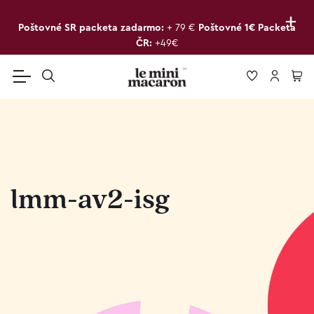
+
Poštovné SR packeta zadarmo:
+ 79 €
Poštovné 1€ Packeta
ČR:
+49€
lmm-av2-isg