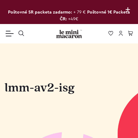
+
Poštovné SR packeta zadarmo:
+ 79 €
Poštovné 1€ Packeta
ČR:
+49€
lmm-av2-isg