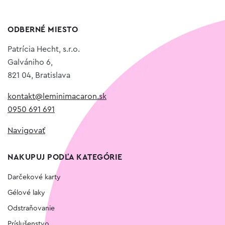
ODBERNÉ MIESTO
Patrícia Hecht, s.r.o.
Galvániho 6,
821 04, Bratislava
kontakt@leminimacaron.sk
0950 691 691
Navigovať
NAKUPUJ PODĽA KATEGÓRIE
Darčekové karty
Gélové laky
Odstraňovanie
Príslušenstvo