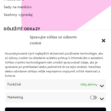
Sady na manikúru
Sezónny výpredaj
DÔLEŽITÉ ODKAZY
Spravujte súhlas so súbormi
Kontakt
cookie
Wishlist
Na poskytovanie tých najlepších skúseností používame technológie, ako
Vernostný program
sú súbory cookie na ukladanie a/alebo prístup k informáciám o zariadení.
Súhlas s týmito technológiami nám umožní spracovávať údaje, ako je
správanie pri prehliadaní alebo jedinečné ID na tejto stránke. Nesúhlas
O NÁKUPE
alebo odvolanie súhlasu môže nepriaznivo ovplyvniť určité vlastnosti a
funkcie.
Obchodné podmienky
Funkčné
Vždy aktívny
Vrátenie a reklamácia tovaru
Zásady používania súborov cookie (EÚ)
Marketing
Ochrana osobných údajov