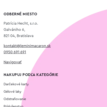
ODBERNÉ MIESTO
Patrícia Hecht, s.r.o.
Galvániho 6,
821 04, Bratislava
kontakt@leminimacaron.sk
0950 691 691
Navigovať
NAKUPUJ PODĽA KATEGÓRIE
Darčekové karty
Gélové laky
Odstraňovanie
Príslušenstvo