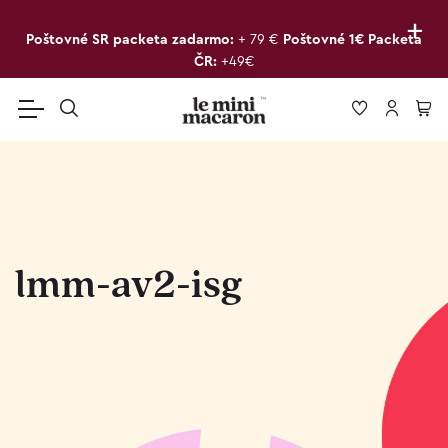
+
Poštovné SR packeta zadarmo:
+ 79 €
Poštovné 1€ Packeta
ČR:
+49€
lmm-av2-isg