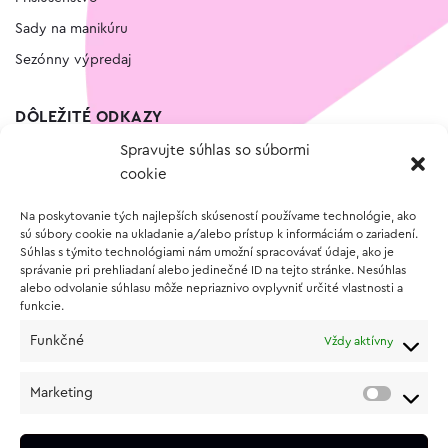
Sady na manikúru
Sezónny výpredaj
DÔLEŽITÉ ODKAZY
Spravujte súhlas so súbormi
Kontakt
cookie
Wishlist
Na poskytovanie tých najlepších skúseností používame technológie, ako
Vernostný program
sú súbory cookie na ukladanie a/alebo prístup k informáciám o zariadení.
Súhlas s týmito technológiami nám umožní spracovávať údaje, ako je
správanie pri prehliadaní alebo jedinečné ID na tejto stránke. Nesúhlas
O NÁKUPE
alebo odvolanie súhlasu môže nepriaznivo ovplyvniť určité vlastnosti a
funkcie.
Obchodné podmienky
Funkčné
Vždy aktívny
Vrátenie a reklamácia tovaru
Zásady používania súborov cookie (EÚ)
Marketing
Ochrana osobných údajov