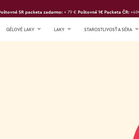
Poštovné SR packeta zadarmo:
+ 79 €
Poštovné 1€ Packeta ČR:
+49
GÉLOVÉ LAKY
LAKY
STAROSTLIVOSŤ A SÉRA