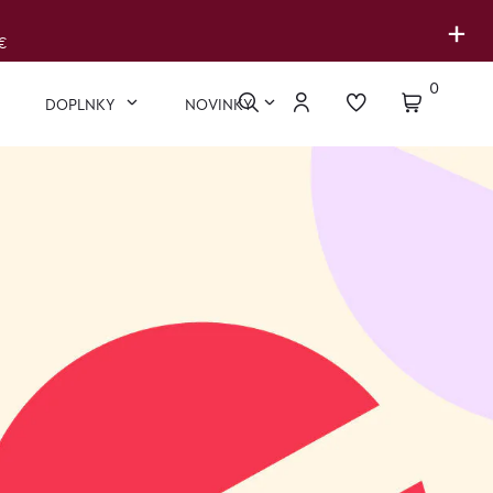
+
€
0
DOPLNKY
NOVINKY