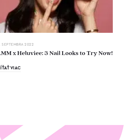
. SEPTEMBRA 2022
LMM x Heluviee: 3 Nail Looks to Try Now!
ÍŤAŤ VIAC