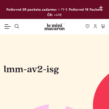
+
Poštovné SR packeta zadarmo:
+ 79 €
Poštovné 1€ Packeta
ČR:
+49€
lmm-av2-isg