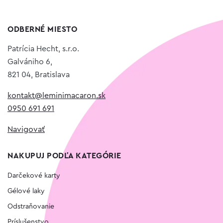
ODBERNÉ MIESTO
Patrícia Hecht, s.r.o.
Galvániho 6,
821 04, Bratislava
kontakt@leminimacaron.sk
0950 691 691
Navigovať
NAKUPUJ PODĽA KATEGÓRIE
Darčekové karty
Gélové laky
Odstraňovanie
Príslušenstvo