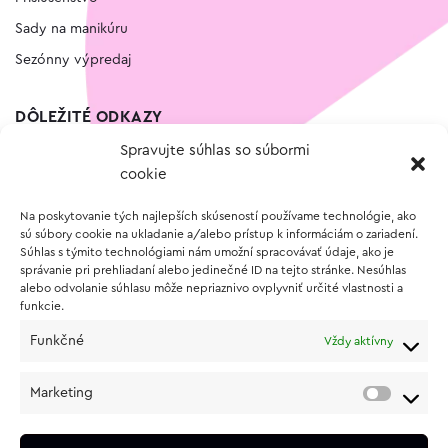
Sady na manikúru
Sezónny výpredaj
DÔLEŽITÉ ODKAZY
Spravujte súhlas so súbormi
Kontakt
cookie
Wishlist
Na poskytovanie tých najlepších skúseností používame technológie, ako
Vernostný program
sú súbory cookie na ukladanie a/alebo prístup k informáciám o zariadení.
Súhlas s týmito technológiami nám umožní spracovávať údaje, ako je
správanie pri prehliadaní alebo jedinečné ID na tejto stránke. Nesúhlas
O NÁKUPE
alebo odvolanie súhlasu môže nepriaznivo ovplyvniť určité vlastnosti a
funkcie.
Obchodné podmienky
Funkčné
Vždy aktívny
Vrátenie a reklamácia tovaru
Zásady používania súborov cookie (EÚ)
Marketing
Ochrana osobných údajov