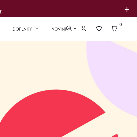
+
€
0
DOPLNKY
NOVINKY