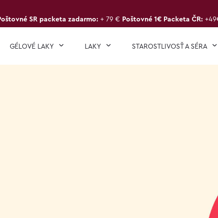
Poštovné SR packeta zadarmo:
+ 79 €
Poštovné 1€ Packeta ČR:
+49
GÉLOVÉ LAKY
LAKY
STAROSTLIVOSŤ A SÉRA