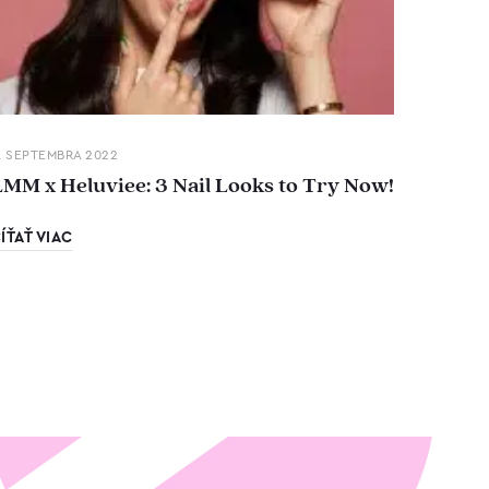
. SEPTEMBRA 2022
LMM x Heluviee: 3 Nail Looks to Try Now!
ÍŤAŤ VIAC