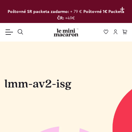
+
Poštovné SR packeta zadarmo:
+ 79 €
Poštovné 1€ Packeta
ČR:
+49€
lmm-av2-isg