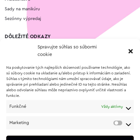
Sady na manikúru
Sezónny výpredaj
DÔLEŽITÉ ODKAZY
Spravujte súhlas so súbormi
Kontakt
cookie
Wishlist
Na poskytovanie tých najlepších skúseností používame technológie, ako
Vernostný program
sú súbory cookie na ukladanie a/alebo prístup k informáciám o zariadení.
Súhlas s týmito technológiami nám umožní spracovávať údaje, ako je
správanie pri prehliadaní alebo jedinečné ID na tejto stránke. Nesúhlas
O NÁKUPE
alebo odvolanie súhlasu môže nepriaznivo ovplyvniť určité vlastnosti a
funkcie.
Obchodné podmienky
Funkčné
Vždy aktívny
Vrátenie a reklamácia tovaru
Zásady používania súborov cookie (EÚ)
Marketing
Ochrana osobných údajov