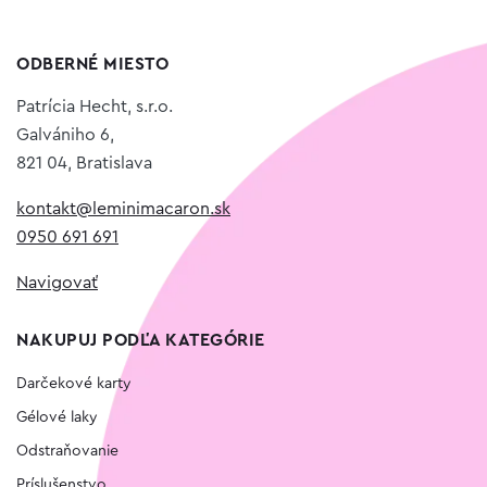
ODBERNÉ MIESTO
Patrícia Hecht, s.r.o.
Galvániho 6,
821 04, Bratislava
kontakt@leminimacaron.sk
0950 691 691
Navigovať
NAKUPUJ PODĽA KATEGÓRIE
Darčekové karty
Gélové laky
Odstraňovanie
Príslušenstvo