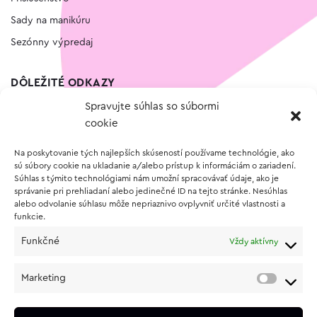
Sady na manikúru
Sezónny výpredaj
DÔLEŽITÉ ODKAZY
Spravujte súhlas so súbormi
Kontakt
cookie
Wishlist
Na poskytovanie tých najlepších skúseností používame technológie, ako
Vernostný program
sú súbory cookie na ukladanie a/alebo prístup k informáciám o zariadení.
Súhlas s týmito technológiami nám umožní spracovávať údaje, ako je
správanie pri prehliadaní alebo jedinečné ID na tejto stránke. Nesúhlas
O NÁKUPE
alebo odvolanie súhlasu môže nepriaznivo ovplyvniť určité vlastnosti a
funkcie.
Obchodné podmienky
Funkčné
Vždy aktívny
Vrátenie a reklamácia tovaru
Zásady používania súborov cookie (EÚ)
Marketing
Ochrana osobných údajov