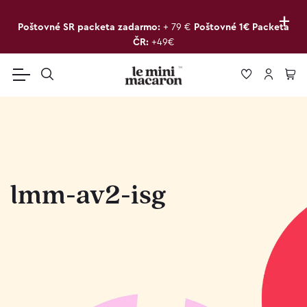
+
Poštovné SR packeta zadarmo:
+ 79 €
Poštovné 1€ Packeta
ČR:
+49€
lmm-av2-isg