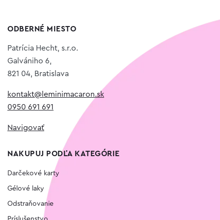
ODBERNÉ MIESTO
Patrícia Hecht, s.r.o.
Galvániho 6,
821 04, Bratislava
kontakt@leminimacaron.sk
0950 691 691
Navigovať
NAKUPUJ PODĽA KATEGÓRIE
Darčekové karty
Gélové laky
Odstraňovanie
Príslušenstvo