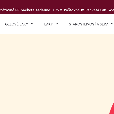
Poštovné SR packeta zadarmo:
+ 79 €
Poštovné 1€ Packeta ČR:
+49
GÉLOVÉ LAKY
LAKY
STAROSTLIVOSŤ A SÉRA