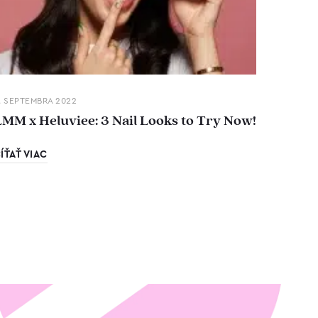
. SEPTEMBRA 2022
LMM x Heluviee: 3 Nail Looks to Try Now!
ÍŤAŤ VIAC