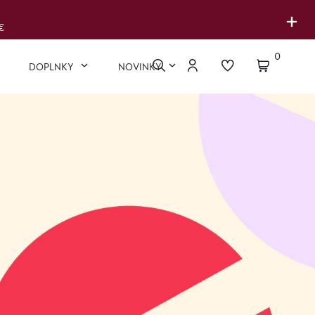
+
€
0
DOPLNKY
NOVINKY