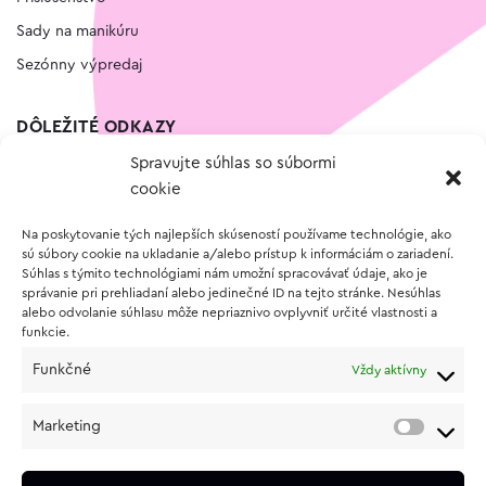
Sady na manikúru
Sezónny výpredaj
DÔLEŽITÉ ODKAZY
Spravujte súhlas so súbormi
Kontakt
cookie
Wishlist
Na poskytovanie tých najlepších skúseností používame technológie, ako
Vernostný program
sú súbory cookie na ukladanie a/alebo prístup k informáciám o zariadení.
Súhlas s týmito technológiami nám umožní spracovávať údaje, ako je
správanie pri prehliadaní alebo jedinečné ID na tejto stránke. Nesúhlas
O NÁKUPE
alebo odvolanie súhlasu môže nepriaznivo ovplyvniť určité vlastnosti a
funkcie.
Obchodné podmienky
Funkčné
Vždy aktívny
Vrátenie a reklamácia tovaru
Zásady používania súborov cookie (EÚ)
Marketing
Ochrana osobných údajov