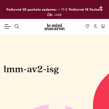
+
Poštovné SR packeta zadarmo:
+ 79 €
Poštovné 1€ Packeta
ČR:
+49€
lmm-av2-isg