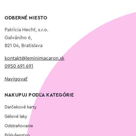
ODBERNÉ MIESTO
Patrícia Hecht, s.r.o.
Galvániho 6,
821 04, Bratislava
kontakt@leminimacaron.sk
0950 691 691
Navigovať
NAKUPUJ PODĽA KATEGÓRIE
Darčekové karty
Gélové laky
Odstraňovanie
Príslušenstvo