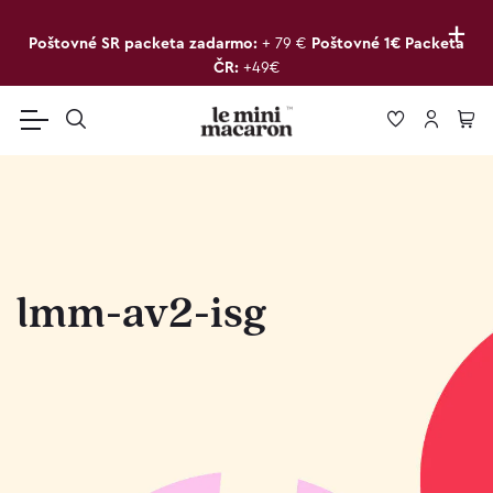
+
Poštovné SR packeta zadarmo:
+ 79 €
Poštovné 1€ Packeta
ČR:
+49€
lmm-av2-isg