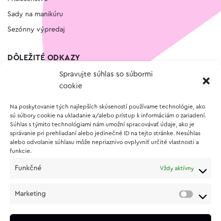
Sady na manikúru
Sezónny výpredaj
DÔLEŽITÉ ODKAZY
Spravujte súhlas so súbormi
Kontakt
cookie
Wishlist
Na poskytovanie tých najlepších skúseností používame technológie, ako
Vernostný program
sú súbory cookie na ukladanie a/alebo prístup k informáciám o zariadení.
Súhlas s týmito technológiami nám umožní spracovávať údaje, ako je
správanie pri prehliadaní alebo jedinečné ID na tejto stránke. Nesúhlas
O NÁKUPE
alebo odvolanie súhlasu môže nepriaznivo ovplyvniť určité vlastnosti a
funkcie.
Obchodné podmienky
Funkčné
Vždy aktívny
Vrátenie a reklamácia tovaru
Zásady používania súborov cookie (EÚ)
Marketing
Ochrana osobných údajov