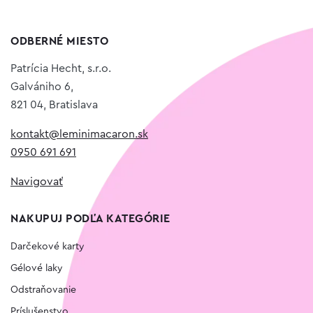
ODBERNÉ MIESTO
Patrícia Hecht, s.r.o.
Galvániho 6,
821 04, Bratislava
kontakt@leminimacaron.sk
0950 691 691
Navigovať
NAKUPUJ PODĽA KATEGÓRIE
Darčekové karty
Gélové laky
Odstraňovanie
Príslušenstvo