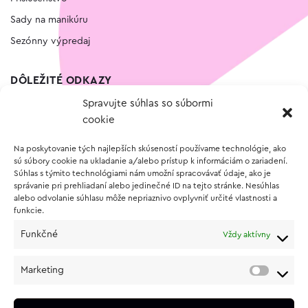
Sady na manikúru
Sezónny výpredaj
DÔLEŽITÉ ODKAZY
Spravujte súhlas so súbormi
Kontakt
cookie
Wishlist
Na poskytovanie tých najlepších skúseností používame technológie, ako
Vernostný program
sú súbory cookie na ukladanie a/alebo prístup k informáciám o zariadení.
Súhlas s týmito technológiami nám umožní spracovávať údaje, ako je
správanie pri prehliadaní alebo jedinečné ID na tejto stránke. Nesúhlas
O NÁKUPE
alebo odvolanie súhlasu môže nepriaznivo ovplyvniť určité vlastnosti a
funkcie.
Obchodné podmienky
Funkčné
Vždy aktívny
Vrátenie a reklamácia tovaru
Zásady používania súborov cookie (EÚ)
Marketing
Ochrana osobných údajov