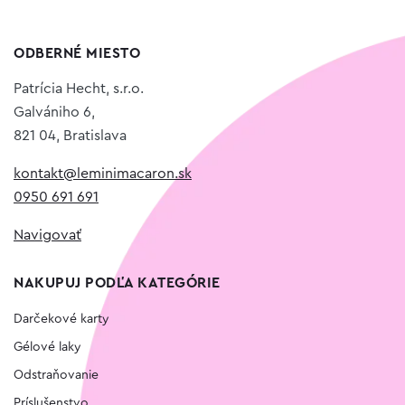
ODBERNÉ MIESTO
Patrícia Hecht, s.r.o.
Galvániho 6,
821 04, Bratislava
kontakt@leminimacaron.sk
0950 691 691
Navigovať
NAKUPUJ PODĽA KATEGÓRIE
Darčekové karty
Gélové laky
Odstraňovanie
Príslušenstvo