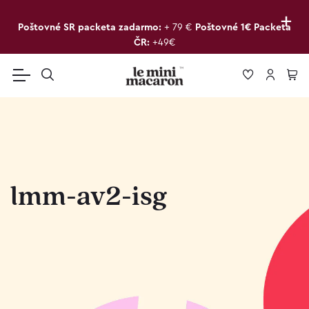
+
Poštovné SR packeta zadarmo:
+ 79 €
Poštovné 1€ Packeta
ČR:
+49€
lmm-av2-isg