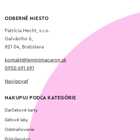
ODBERNÉ MIESTO
Patrícia Hecht, s.r.o.
Galvániho 6,
821 04, Bratislava
kontakt@leminimacaron.sk
0950 691 691
Navigovať
NAKUPUJ PODĽA KATEGÓRIE
Darčekové karty
Gélové laky
Odstraňovanie
Príslušenstvo