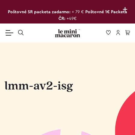
+
Poštovné SR packeta zadarmo:
+ 79 €
Poštovné 1€ Packeta
ČR:
+49€
lmm-av2-isg