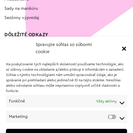
Sady na manikúru
Sezónny výpredaj
DÔLEŽITÉ ODKAZY
Spravujte súhlas so súbormi
Kontakt
cookie
Wishlist
Na poskytovanie tých najlepších skúseností používame technológie, ako
Vernostný program
sú súbory cookie na ukladanie a/alebo prístup k informáciám o zariadení.
Súhlas s týmito technológiami nám umožní spracovávať údaje, ako je
správanie pri prehliadaní alebo jedinečné ID na tejto stránke. Nesúhlas
O NÁKUPE
alebo odvolanie súhlasu môže nepriaznivo ovplyvniť určité vlastnosti a
funkcie.
Obchodné podmienky
Funkčné
Vždy aktívny
Vrátenie a reklamácia tovaru
Zásady používania súborov cookie (EÚ)
Marketing
Ochrana osobných údajov