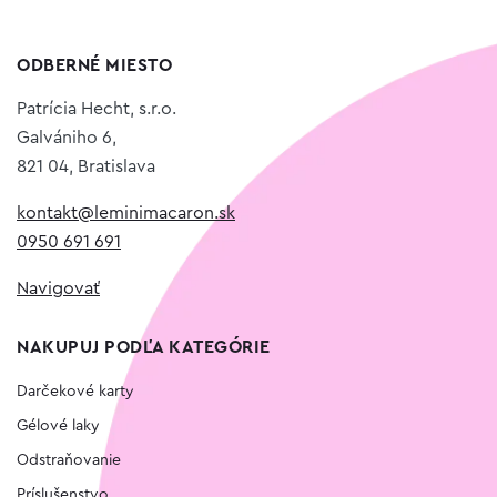
ODBERNÉ MIESTO
Patrícia Hecht, s.r.o.
Galvániho 6,
821 04, Bratislava
kontakt@leminimacaron.sk
0950 691 691
Navigovať
NAKUPUJ PODĽA KATEGÓRIE
Darčekové karty
Gélové laky
Odstraňovanie
Príslušenstvo