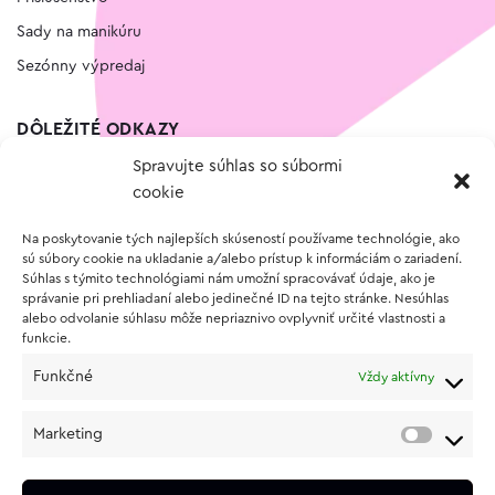
Sady na manikúru
Sezónny výpredaj
DÔLEŽITÉ ODKAZY
Spravujte súhlas so súbormi
Kontakt
cookie
Wishlist
Na poskytovanie tých najlepších skúseností používame technológie, ako
Vernostný program
sú súbory cookie na ukladanie a/alebo prístup k informáciám o zariadení.
Súhlas s týmito technológiami nám umožní spracovávať údaje, ako je
správanie pri prehliadaní alebo jedinečné ID na tejto stránke. Nesúhlas
O NÁKUPE
alebo odvolanie súhlasu môže nepriaznivo ovplyvniť určité vlastnosti a
funkcie.
Obchodné podmienky
Funkčné
Vždy aktívny
Vrátenie a reklamácia tovaru
Zásady používania súborov cookie (EÚ)
Marketing
Ochrana osobných údajov