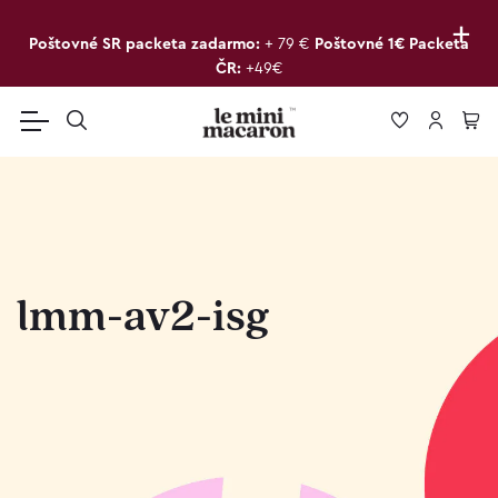
+
Poštovné SR packeta zadarmo:
+ 79 €
Poštovné 1€ Packeta
ČR:
+49€
lmm-av2-isg