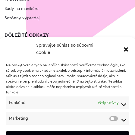
Sady na manikúru
Sezónny výpredaj
DÔLEŽITÉ ODKAZY
Spravujte súhlas so súbormi
Kontakt
cookie
Wishlist
Na poskytovanie tých najlepších skúseností používame technológie, ako
Vernostný program
sú súbory cookie na ukladanie a/alebo prístup k informáciám o zariadení.
Súhlas s týmito technológiami nám umožní spracovávať údaje, ako je
správanie pri prehliadaní alebo jedinečné ID na tejto stránke. Nesúhlas
O NÁKUPE
alebo odvolanie súhlasu môže nepriaznivo ovplyvniť určité vlastnosti a
funkcie.
Obchodné podmienky
Funkčné
Vždy aktívny
Vrátenie a reklamácia tovaru
Zásady používania súborov cookie (EÚ)
Marketing
Ochrana osobných údajov