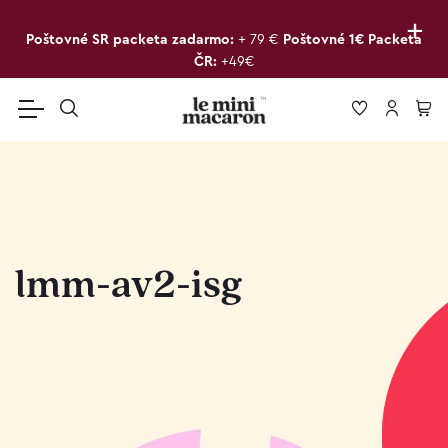
+
Poštovné SR packeta zadarmo:
+ 79 €
Poštovné 1€ Packeta
ČR:
+49€
lmm-av2-isg