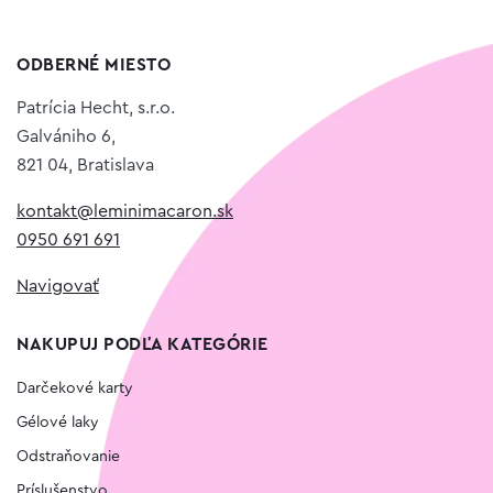
ODBERNÉ MIESTO
Patrícia Hecht, s.r.o.
Galvániho 6,
821 04, Bratislava
kontakt@leminimacaron.sk
0950 691 691
Navigovať
NAKUPUJ PODĽA KATEGÓRIE
Darčekové karty
Gélové laky
Odstraňovanie
Príslušenstvo