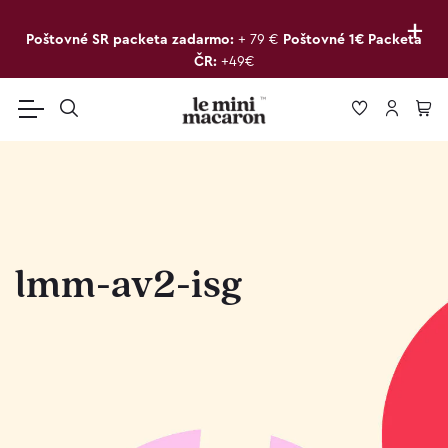
+
Poštovné SR packeta zadarmo:
+ 79 €
Poštovné 1€ Packeta
ČR:
+49€
lmm-av2-isg