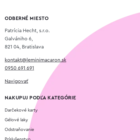
ODBERNÉ MIESTO
Patrícia Hecht, s.r.o.
Galvániho 6,
821 04, Bratislava
kontakt@leminimacaron.sk
0950 691 691
Navigovať
NAKUPUJ PODĽA KATEGÓRIE
Darčekové karty
Gélové laky
Odstraňovanie
Príslušenstvo