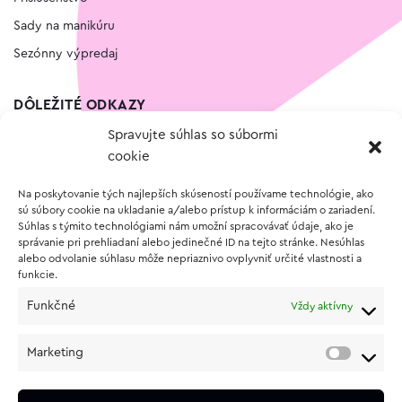
Sady na manikúru
Sezónny výpredaj
DÔLEŽITÉ ODKAZY
Spravujte súhlas so súbormi
Kontakt
cookie
Wishlist
Na poskytovanie tých najlepších skúseností používame technológie, ako
Vernostný program
sú súbory cookie na ukladanie a/alebo prístup k informáciám o zariadení.
Súhlas s týmito technológiami nám umožní spracovávať údaje, ako je
správanie pri prehliadaní alebo jedinečné ID na tejto stránke. Nesúhlas
O NÁKUPE
alebo odvolanie súhlasu môže nepriaznivo ovplyvniť určité vlastnosti a
funkcie.
Obchodné podmienky
Funkčné
Vždy aktívny
Vrátenie a reklamácia tovaru
Zásady používania súborov cookie (EÚ)
Marketing
Ochrana osobných údajov