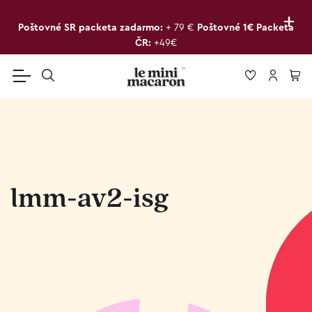
+
Poštovné SR packeta zadarmo:
+ 79 €
Poštovné 1€ Packeta
ČR:
+49€
lmm-av2-isg