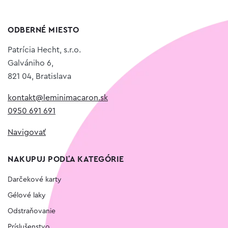
ODBERNÉ MIESTO
Patrícia Hecht, s.r.o.
Galvániho 6,
821 04, Bratislava
kontakt@leminimacaron.sk
0950 691 691
Navigovať
NAKUPUJ PODĽA KATEGÓRIE
Darčekové karty
Gélové laky
Odstraňovanie
Príslušenstvo