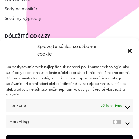
Sady na manikúru
Sezónny výpredaj
DÔLEŽITÉ ODKAZY
Spravujte súhlas so súbormi
Kontakt
cookie
Wishlist
Na poskytovanie tých najlepších skúseností používame technológie, ako
Vernostný program
sú súbory cookie na ukladanie a/alebo prístup k informáciám o zariadení.
Súhlas s týmito technológiami nám umožní spracovávať údaje, ako je
správanie pri prehliadaní alebo jedinečné ID na tejto stránke. Nesúhlas
O NÁKUPE
alebo odvolanie súhlasu môže nepriaznivo ovplyvniť určité vlastnosti a
funkcie.
Obchodné podmienky
Funkčné
Vždy aktívny
Vrátenie a reklamácia tovaru
Zásady používania súborov cookie (EÚ)
Marketing
Ochrana osobných údajov