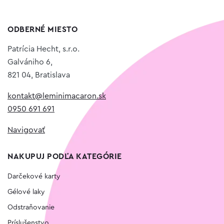
ODBERNÉ MIESTO
Patrícia Hecht, s.r.o.
Galvániho 6,
821 04, Bratislava
kontakt@leminimacaron.sk
0950 691 691
Navigovať
NAKUPUJ PODĽA KATEGÓRIE
Darčekové karty
Gélové laky
Odstraňovanie
Príslušenstvo