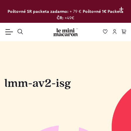
+
Poštovné SR packeta zadarmo:
+ 79 €
Poštovné 1€ Packeta
ČR:
+49€
lmm-av2-isg