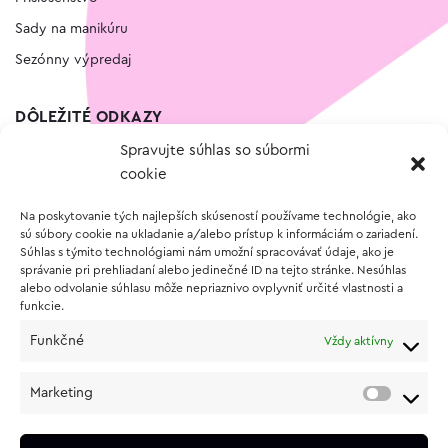
Sady na manikúru
Sezónny výpredaj
DÔLEŽITÉ ODKAZY
Spravujte súhlas so súbormi
Kontakt
cookie
Wishlist
Na poskytovanie tých najlepších skúseností používame technológie, ako
Vernostný program
sú súbory cookie na ukladanie a/alebo prístup k informáciám o zariadení.
Súhlas s týmito technológiami nám umožní spracovávať údaje, ako je
správanie pri prehliadaní alebo jedinečné ID na tejto stránke. Nesúhlas
O NÁKUPE
alebo odvolanie súhlasu môže nepriaznivo ovplyvniť určité vlastnosti a
funkcie.
Obchodné podmienky
Funkčné
Vždy aktívny
Vrátenie a reklamácia tovaru
Zásady používania súborov cookie (EÚ)
Marketing
Ochrana osobných údajov