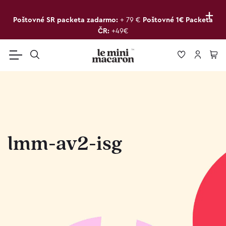
+
Poštovné SR packeta zadarmo:
+ 79 €
Poštovné 1€ Packeta
ČR:
+49€
lmm-av2-isg