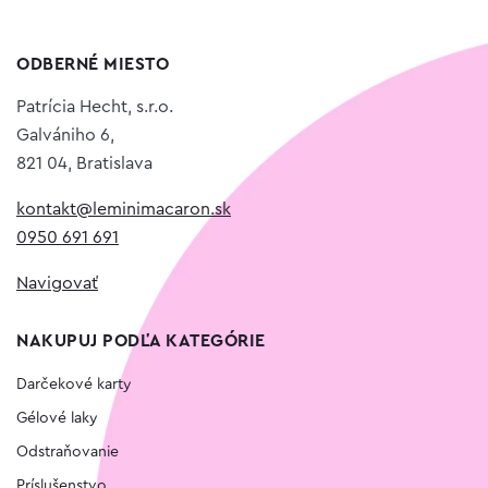
ODBERNÉ MIESTO
Patrícia Hecht, s.r.o.
Galvániho 6,
821 04, Bratislava
kontakt@leminimacaron.sk
0950 691 691
Navigovať
NAKUPUJ PODĽA KATEGÓRIE
Darčekové karty
Gélové laky
Odstraňovanie
Príslušenstvo