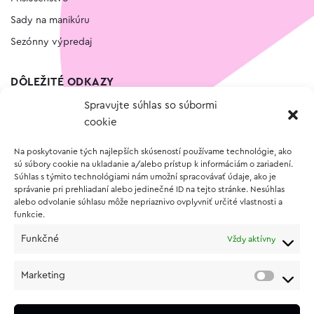
Sady na manikúru
Sezónny výpredaj
DÔLEŽITÉ ODKAZY
Spravujte súhlas so súbormi
Kontakt
cookie
Wishlist
Na poskytovanie tých najlepších skúseností používame technológie, ako
Vernostný program
sú súbory cookie na ukladanie a/alebo prístup k informáciám o zariadení.
Súhlas s týmito technológiami nám umožní spracovávať údaje, ako je
správanie pri prehliadaní alebo jedinečné ID na tejto stránke. Nesúhlas
O NÁKUPE
alebo odvolanie súhlasu môže nepriaznivo ovplyvniť určité vlastnosti a
funkcie.
Obchodné podmienky
Funkčné
Vždy aktívny
Vrátenie a reklamácia tovaru
Zásady používania súborov cookie (EÚ)
Marketing
Ochrana osobných údajov