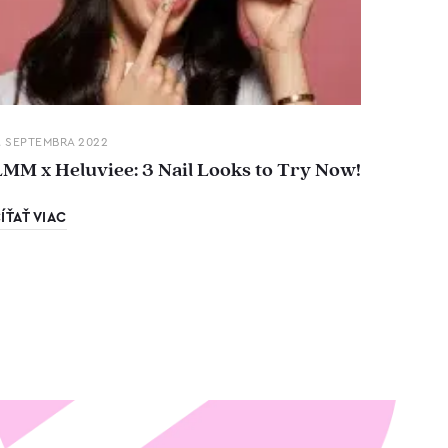
. SEPTEMBRA 2022
LMM x Heluviee: 3 Nail Looks to Try Now!
ÍŤAŤ VIAC