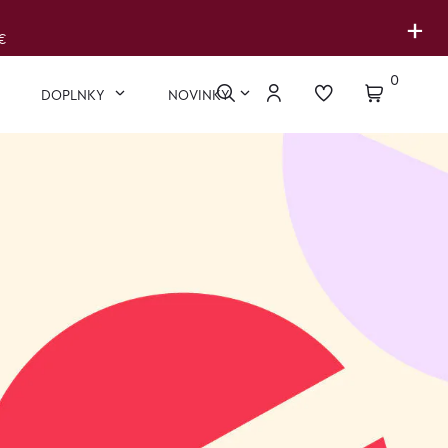
+
€
0
DOPLNKY
NOVINKY