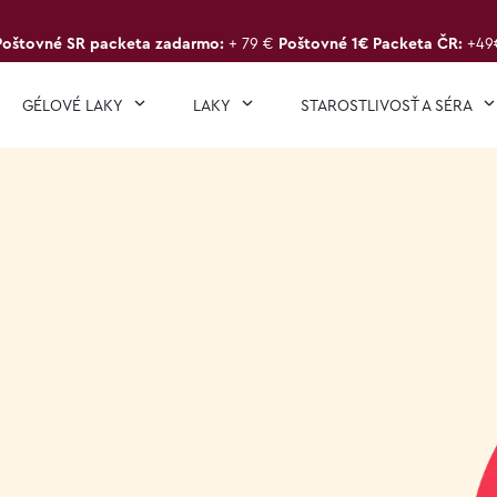
Poštovné SR packeta zadarmo:
+ 79 €
Poštovné 1€ Packeta ČR:
+49
GÉLOVÉ LAKY
LAKY
STAROSTLIVOSŤ A SÉRA