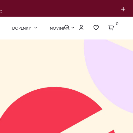
+
€
0
DOPLNKY
NOVINKY