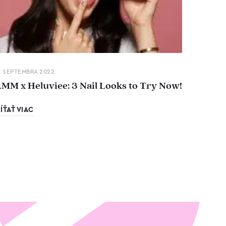
. SEPTEMBRA 2022
LMM x Heluviee: 3 Nail Looks to Try Now!
ÍŤAŤ VIAC