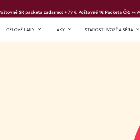
Poštovné SR packeta zadarmo:
+ 79 €
Poštovné 1€ Packeta ČR:
+49
GÉLOVÉ LAKY
LAKY
STAROSTLIVOSŤ A SÉRA