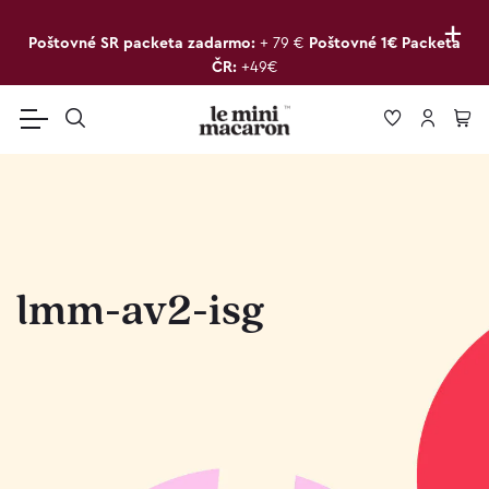
+
Poštovné SR packeta zadarmo:
+ 79 €
Poštovné 1€ Packeta
ČR:
+49€
lmm-av2-isg