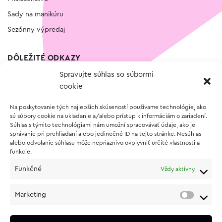
Sady na manikúru
Sezónny výpredaj
DÔLEŽITÉ ODKAZY
Spravujte súhlas so súbormi
Kontakt
cookie
Wishlist
Na poskytovanie tých najlepších skúseností používame technológie, ako
Vernostný program
sú súbory cookie na ukladanie a/alebo prístup k informáciám o zariadení.
Súhlas s týmito technológiami nám umožní spracovávať údaje, ako je
správanie pri prehliadaní alebo jedinečné ID na tejto stránke. Nesúhlas
O NÁKUPE
alebo odvolanie súhlasu môže nepriaznivo ovplyvniť určité vlastnosti a
funkcie.
Obchodné podmienky
Funkčné
Vždy aktívny
Vrátenie a reklamácia tovaru
Zásady používania súborov cookie (EÚ)
Marketing
Ochrana osobných údajov