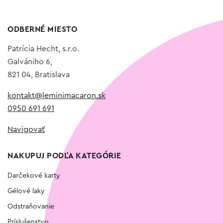
ODBERNÉ MIESTO
Patrícia Hecht, s.r.o.
Galvániho 6,
821 04, Bratislava
kontakt@leminimacaron.sk
0950 691 691
Navigovať
NAKUPUJ PODĽA KATEGÓRIE
Darčekové karty
Gélové laky
Odstraňovanie
Príslušenstvo