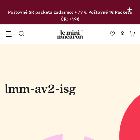
+
Poštovné SR packeta zadarmo:
+ 79 €
Poštovné 1€ Packeta
ČR:
+49€
lmm-av2-isg