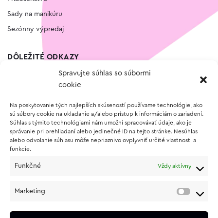
Sady na manikúru
Sezónny výpredaj
DÔLEŽITÉ ODKAZY
Spravujte súhlas so súbormi
Kontakt
cookie
Wishlist
Na poskytovanie tých najlepších skúseností používame technológie, ako
Vernostný program
sú súbory cookie na ukladanie a/alebo prístup k informáciám o zariadení.
Súhlas s týmito technológiami nám umožní spracovávať údaje, ako je
správanie pri prehliadaní alebo jedinečné ID na tejto stránke. Nesúhlas
O NÁKUPE
alebo odvolanie súhlasu môže nepriaznivo ovplyvniť určité vlastnosti a
funkcie.
Obchodné podmienky
Funkčné
Vždy aktívny
Vrátenie a reklamácia tovaru
Zásady používania súborov cookie (EÚ)
Marketing
Ochrana osobných údajov