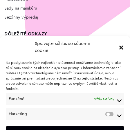
Sady na manikúru
Sezónny výpredaj
DÔLEŽITÉ ODKAZY
Spravujte súhlas so súbormi
Kontakt
cookie
Wishlist
Na poskytovanie tých najlepších skúseností používame technológie, ako
Vernostný program
sú súbory cookie na ukladanie a/alebo prístup k informáciám o zariadení.
Súhlas s týmito technológiami nám umožní spracovávať údaje, ako je
správanie pri prehliadaní alebo jedinečné ID na tejto stránke. Nesúhlas
O NÁKUPE
alebo odvolanie súhlasu môže nepriaznivo ovplyvniť určité vlastnosti a
funkcie.
Obchodné podmienky
Funkčné
Vždy aktívny
Vrátenie a reklamácia tovaru
Zásady používania súborov cookie (EÚ)
Marketing
Ochrana osobných údajov