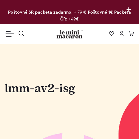
+
Poštovné SR packeta zadarmo:
+ 79 €
Poštovné 1€ Packeta
ČR:
+49€
lmm-av2-isg