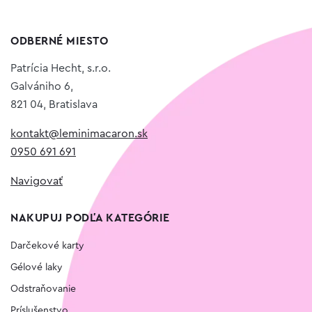
ODBERNÉ MIESTO
Patrícia Hecht, s.r.o.
Galvániho 6,
821 04, Bratislava
kontakt@leminimacaron.sk
0950 691 691
Navigovať
NAKUPUJ PODĽA KATEGÓRIE
Darčekové karty
Gélové laky
Odstraňovanie
Príslušenstvo