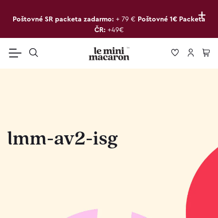
+
Poštovné SR packeta zadarmo:
+ 79 €
Poštovné 1€ Packeta
ČR:
+49€
lmm-av2-isg