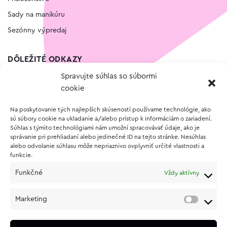
Sady na manikúru
Sezónny výpredaj
DÔLEŽITÉ ODKAZY
Spravujte súhlas so súbormi
Kontakt
cookie
Wishlist
Na poskytovanie tých najlepších skúseností používame technológie, ako
Vernostný program
sú súbory cookie na ukladanie a/alebo prístup k informáciám o zariadení.
Súhlas s týmito technológiami nám umožní spracovávať údaje, ako je
správanie pri prehliadaní alebo jedinečné ID na tejto stránke. Nesúhlas
O NÁKUPE
alebo odvolanie súhlasu môže nepriaznivo ovplyvniť určité vlastnosti a
funkcie.
Obchodné podmienky
Funkčné
Vždy aktívny
Vrátenie a reklamácia tovaru
Zásady používania súborov cookie (EÚ)
Marketing
Ochrana osobných údajov