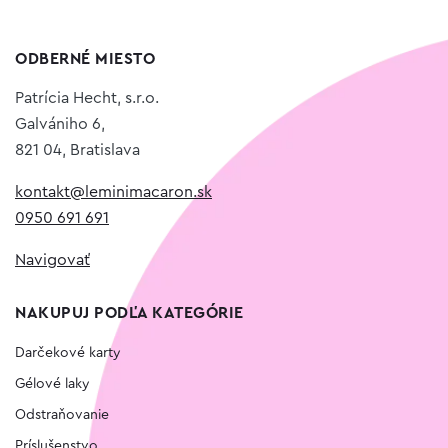
ODBERNÉ MIESTO
Patrícia Hecht, s.r.o.
Galvániho 6,
821 04, Bratislava
kontakt@leminimacaron.sk
0950 691 691
Navigovať
NAKUPUJ PODĽA KATEGÓRIE
Darčekové karty
Gélové laky
Odstraňovanie
Príslušenstvo