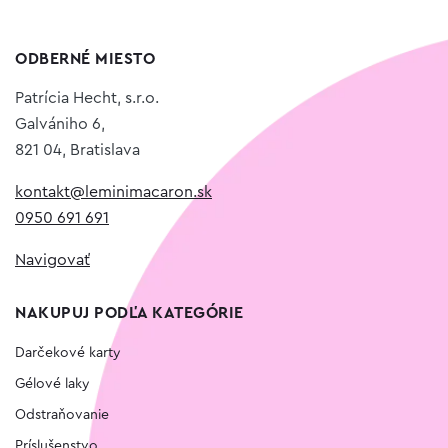
ODBERNÉ MIESTO
Patrícia Hecht, s.r.o.
Galvániho 6,
821 04, Bratislava
kontakt@leminimacaron.sk
0950 691 691
Navigovať
NAKUPUJ PODĽA KATEGÓRIE
Darčekové karty
Gélové laky
Odstraňovanie
Príslušenstvo