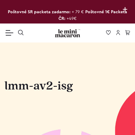
+
Poštovné SR packeta zadarmo:
+ 79 €
Poštovné 1€ Packeta
ČR:
+49€
lmm-av2-isg