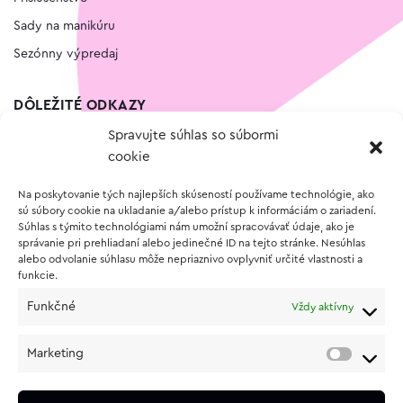
Sady na manikúru
Sezónny výpredaj
DÔLEŽITÉ ODKAZY
Spravujte súhlas so súbormi
Kontakt
cookie
Wishlist
Na poskytovanie tých najlepších skúseností používame technológie, ako
Vernostný program
sú súbory cookie na ukladanie a/alebo prístup k informáciám o zariadení.
Súhlas s týmito technológiami nám umožní spracovávať údaje, ako je
správanie pri prehliadaní alebo jedinečné ID na tejto stránke. Nesúhlas
O NÁKUPE
alebo odvolanie súhlasu môže nepriaznivo ovplyvniť určité vlastnosti a
funkcie.
Obchodné podmienky
Funkčné
Vždy aktívny
Vrátenie a reklamácia tovaru
Zásady používania súborov cookie (EÚ)
Marketing
Ochrana osobných údajov