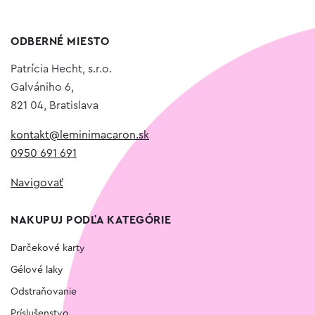
ODBERNÉ MIESTO
Patrícia Hecht, s.r.o.
Galvániho 6,
821 04, Bratislava
kontakt@leminimacaron.sk
0950 691 691
Navigovať
NAKUPUJ PODĽA KATEGÓRIE
Darčekové karty
Gélové laky
Odstraňovanie
Príslušenstvo