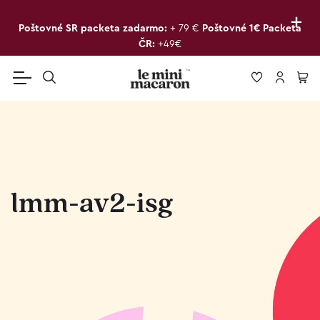
+
Poštovné SR packeta zadarmo:
+ 79 €
Poštovné 1€ Packeta
ČR:
+49€
lmm-av2-isg