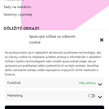
Sady na manikúru
Sezónny výpredaj
DÔLEŽITÉ ODKAZY
Spravujte súhlas so súbormi
Kontakt
cookie
Wishlist
Na poskytovanie tých najlepších skúseností používame technológie, ako
Vernostný program
sú súbory cookie na ukladanie a/alebo prístup k informáciám o zariadení.
Súhlas s týmito technológiami nám umožní spracovávať údaje, ako je
správanie pri prehliadaní alebo jedinečné ID na tejto stránke. Nesúhlas
O NÁKUPE
alebo odvolanie súhlasu môže nepriaznivo ovplyvniť určité vlastnosti a
funkcie.
Obchodné podmienky
Funkčné
Vždy aktívny
Vrátenie a reklamácia tovaru
Zásady používania súborov cookie (EÚ)
Marketing
Ochrana osobných údajov