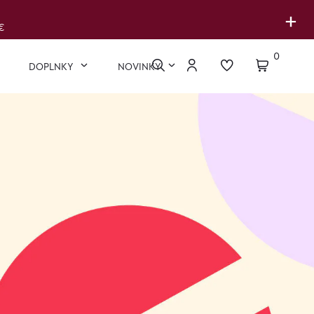
+
€
0
DOPLNKY
NOVINKY