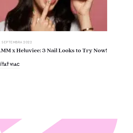
. SEPTEMBRA 2022
LMM x Heluviee: 3 Nail Looks to Try Now!
ÍŤAŤ VIAC