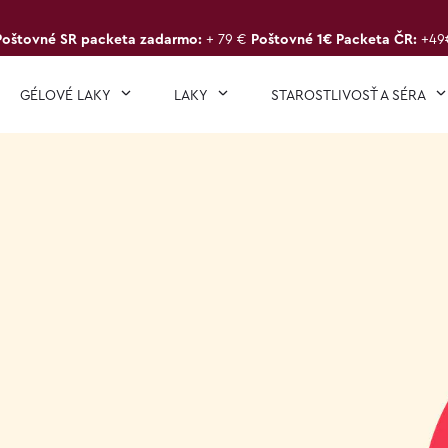
Poštovné SR packeta zadarmo:
+ 79 €
Poštovné 1€ Packeta ČR:
+49
GÉLOVÉ LAKY
LAKY
STAROSTLIVOSŤ A SÉRA