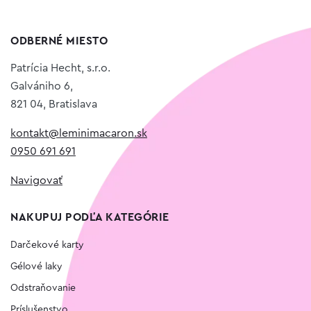
ODBERNÉ MIESTO
Patrícia Hecht, s.r.o.
Galvániho 6,
821 04, Bratislava
kontakt@leminimacaron.sk
0950 691 691
Navigovať
NAKUPUJ PODĽA KATEGÓRIE
Darčekové karty
Gélové laky
Odstraňovanie
Príslušenstvo