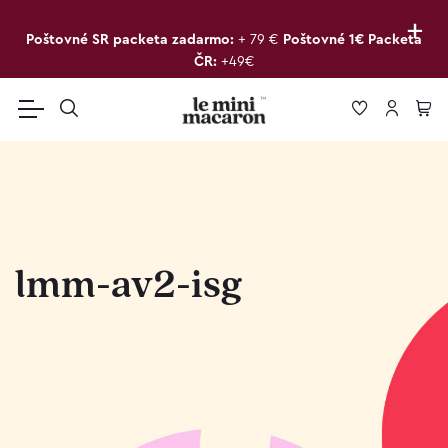
+
Poštovné SR packeta zadarmo:
+ 79 €
Poštovné 1€ Packeta
ČR:
+49€
lmm-av2-isg