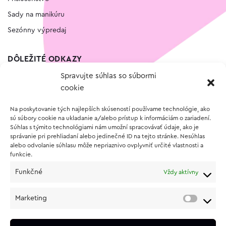
Sady na manikúru
Sezónny výpredaj
DÔLEŽITÉ ODKAZY
Spravujte súhlas so súbormi
Kontakt
cookie
Wishlist
Na poskytovanie tých najlepších skúseností používame technológie, ako
Vernostný program
sú súbory cookie na ukladanie a/alebo prístup k informáciám o zariadení.
Súhlas s týmito technológiami nám umožní spracovávať údaje, ako je
správanie pri prehliadaní alebo jedinečné ID na tejto stránke. Nesúhlas
O NÁKUPE
alebo odvolanie súhlasu môže nepriaznivo ovplyvniť určité vlastnosti a
funkcie.
Obchodné podmienky
Funkčné
Vždy aktívny
Vrátenie a reklamácia tovaru
Zásady používania súborov cookie (EÚ)
Marketing
Ochrana osobných údajov